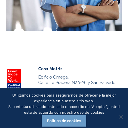
Casa Matriz
Edificio Omega,
Calle La Pradera N20-26 y San Salvador
Piso 4, oficina 10 y 11
Utilizamos cookies para asegurarnos de ofrecerle la mejor
Quito – Ecuador
experiencia en nuestro sitio web.
Si continúa utilizando este sitio o hace clic en “Aceptar”, usted
está de acuerdo con nuestro uso de cookies
Políticas de cookies
Politicas de protección de datos
Política de cookies
Aviso de privacidad proveedores