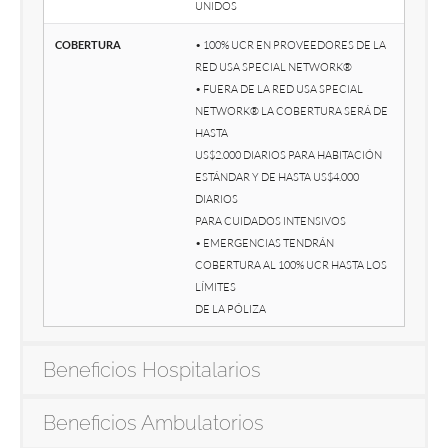
Unidos
Cobertura
• 100% UCR en proveedores de la
red USA Special Network®
• Fuera de la red USA Special
Network® la cobertura será de
hasta
US$2.000 diarios para habitación
estándar y de hasta US$4.000
diarios
para cuidados intensivos
• Emergencias tendrán
cobertura al 100% UCR hasta los
límites
de la póliza
Beneficios Hospitalarios
Beneficios Ambulatorios